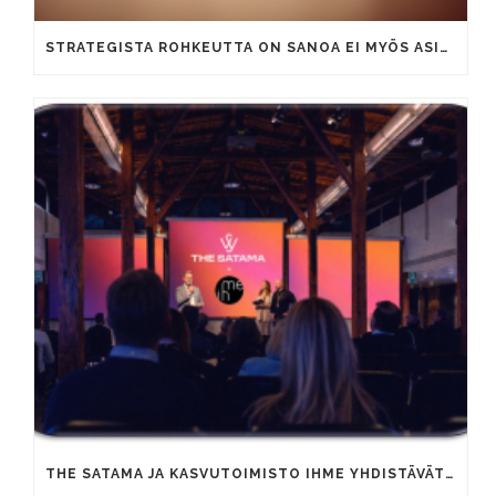
STRATEGISTA ROHKEUTTA ON SANOA EI MYÖS ASIAKKAILLE
THE SATAMA JA KASVUTOIMISTO IHME YHDISTÄVÄT OSAAMISTAAN YRITYSTEN KAUPALLISEN KASVUN VAUHDITTAMISEKSI