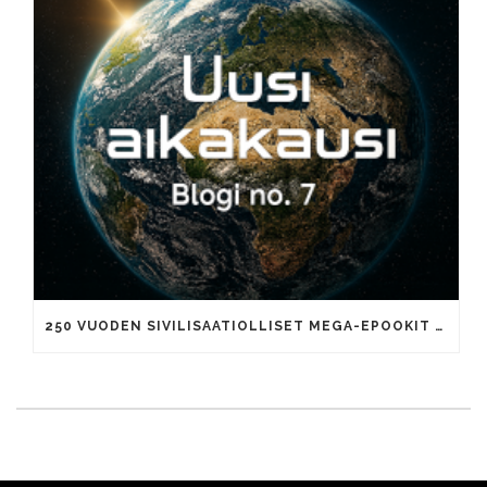
250 VUODEN SIVILISAATIOLLISET MEGA-EPOOKIT JA TUHANNEN VUODEN AIKAKAUDET