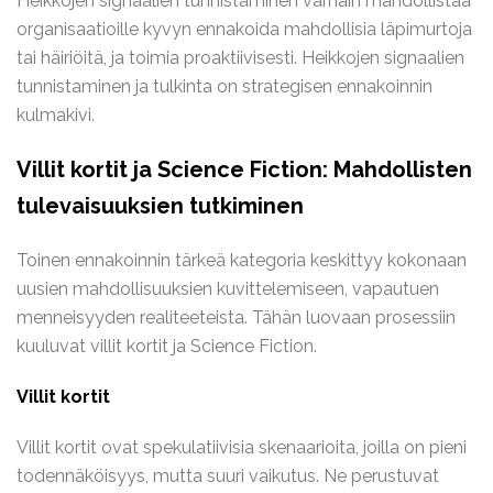
Heikkojen signaalien tunnistaminen varhain mahdollistaa
organisaatioille kyvyn ennakoida mahdollisia läpimurtoja
tai häiriöitä, ja toimia proaktiivisesti. Heikkojen signaalien
tunnistaminen ja tulkinta on strategisen ennakoinnin
kulmakivi.
Villit kortit ja Science Fiction: Mahdollisten
tulevaisuuksien tutkiminen
Toinen ennakoinnin tärkeä kategoria keskittyy kokonaan
uusien mahdollisuuksien kuvittelemiseen, vapautuen
menneisyyden realiteeteista. Tähän luovaan prosessiin
kuuluvat villit kortit ja Science Fiction.
Villit kortit
Villit kortit ovat spekulatiivisia skenaarioita, joilla on pieni
todennäköisyys, mutta suuri vaikutus. Ne perustuvat