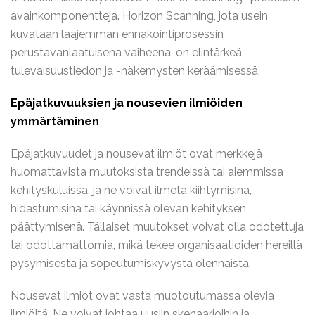
avainkomponentteja. Horizon Scanning, jota usein
kuvataan laajemman ennakointiprosessin
perustavanlaatuisena vaiheena, on elintärkeä
tulevaisuustiedon ja -näkemysten keräämisessä.
Epäjatkuvuuksien ja nousevien ilmiöiden
ymmärtäminen
Epäjatkuvuudet ja nousevat ilmiöt ovat merkkejä
huomattavista muutoksista trendeissä tai aiemmissa
kehityskuluissa, ja ne voivat ilmetä kiihtymisinä,
hidastumisina tai käynnissä olevan kehityksen
päättymisenä. Tällaiset muutokset voivat olla odotettuja
tai odottamattomia, mikä tekee organisaatioiden hereillä
pysymisestä ja sopeutumiskyvystä olennaista.
Nousevat ilmiöt ovat vasta muotoutumassa olevia
ilmiöitä. Ne voivat johtaa uusiin skenaarioihin ja