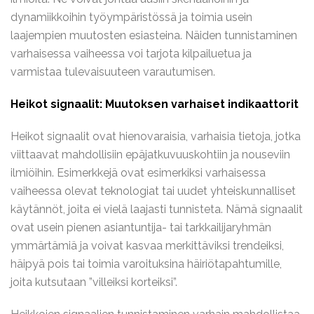
dynamiikkoihin työympäristössä ja toimia usein
laajempien muutosten esiasteina. Näiden tunnistaminen
varhaisessa vaiheessa voi tarjota kilpailuetua ja
varmistaa tulevaisuuteen varautumisen.
Heikot signaalit: Muutoksen varhaiset indikaattorit
Heikot signaalit ovat hienovaraisia, varhaisia tietoja, jotka
viittaavat mahdollisiin epäjatkuvuuskohtiin ja nouseviin
ilmiöihin. Esimerkkejä ovat esimerkiksi varhaisessa
vaiheessa olevat teknologiat tai uudet yhteiskunnalliset
käytännöt, joita ei vielä laajasti tunnisteta. Nämä signaalit
ovat usein pienen asiantuntija- tai tarkkailijaryhmän
ymmärtämiä ja voivat kasvaa merkittäviksi trendeiksi,
häipyä pois tai toimia varoituksina häiriötapahtumille,
joita kutsutaan ”villeiksi korteiksi”.