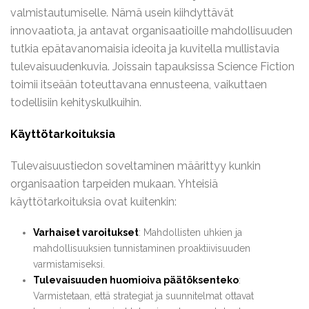
valmistautumiselle. Nämä usein kiihdyttävät
innovaatiota, ja antavat organisaatioille mahdollisuuden
tutkia epätavanomaisia ideoita ja kuvitella mullistavia
tulevaisuudenkuvia. Joissain tapauksissa Science Fiction
toimii itseään toteuttavana ennusteena, vaikuttaen
todellisiin kehityskulkuihin.
Käyttötarkoituksia
Tulevaisuustiedon soveltaminen määrittyy kunkin
organisaation tarpeiden mukaan. Yhteisiä
käyttötarkoituksia ovat kuitenkin:
Varhaiset varoitukset
: Mahdollisten uhkien ja
mahdollisuuksien tunnistaminen proaktiivisuuden
varmistamiseksi.
Tulevaisuuden huomioiva päätöksenteko
:
Varmistetaan, että strategiat ja suunnitelmat ottavat