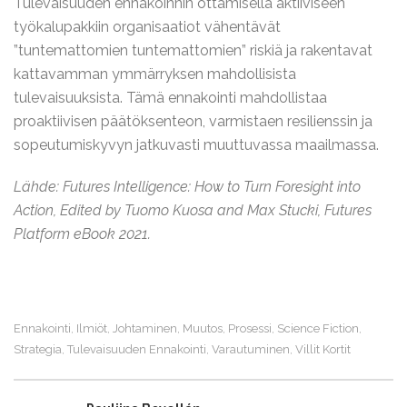
Tulevaisuuden ennakoinnin ottamisella aktiiviseen
työkalupakkiin organisaatiot vähentävät
”tuntemattomien tuntemattomien” riskiä ja rakentavat
kattavamman ymmärryksen mahdollisista
tulevaisuuksista. Tämä ennakointi mahdollistaa
proaktiivisen päätöksenteon, varmistaen resilienssin ja
sopeutumiskyvyn jatkuvasti muuttuvassa maailmassa.
Lähde: Futures Intelligence: How to Turn Foresight into
Action, Edited by Tuomo Kuosa and Max Stucki, Futures
Platform eBook 2021.
Ennakointi
Ilmiöt
Johtaminen
Muutos
Prosessi
Science Fiction
,
,
,
,
,
,
Strategia
Tulevaisuuden Ennakointi
Varautuminen
Villit Kortit
,
,
,