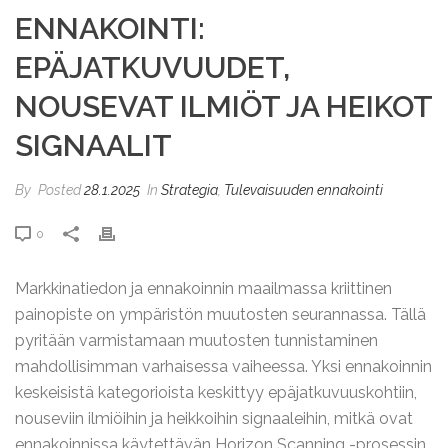
ENNAKOINTI:
EPÄJATKUVUUDET,
NOUSEVAT ILMIÖT JA HEIKOT
SIGNAALIT
By
Posted
28.1.2025
In
Strategia
,
Tulevaisuuden ennakointi
0
Markkinatiedon ja ennakoinnin maailmassa kriittinen
painopiste on ympäristön muutosten seurannassa. Tällä
pyritään varmistamaan muutosten tunnistaminen
mahdollisimman varhaisessa vaiheessa. Yksi ennakoinnin
keskeisistä kategorioista keskittyy epäjatkuvuuskohtiin,
nouseviin ilmiöihin ja heikkoihin signaaleihin, mitkä ovat
ennakoinnissa käytettävän Horizon Scanning -prosessin