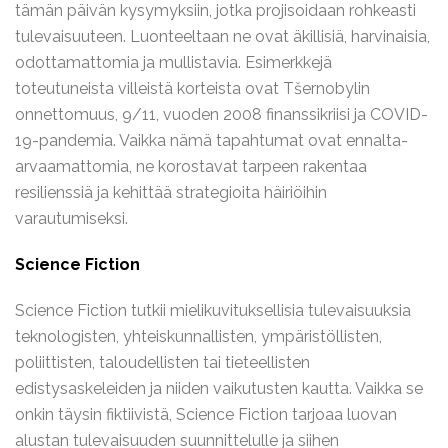
tämän päivän kysymyksiin, jotka projisoidaan rohkeasti
tulevaisuuteen. Luonteeltaan ne ovat äkillisiä, harvinaisia,
odottamattomia ja mullistavia. Esimerkkejä
toteutuneista villeistä korteista ovat Tšernobylin
onnettomuus, 9/11, vuoden 2008 finanssikriisi ja COVID-
19-pandemia. Vaikka nämä tapahtumat ovat ennalta-
arvaamattomia, ne korostavat tarpeen rakentaa
resilienssiä ja kehittää strategioita häiriöihin
varautumiseksi.
Science Fiction
Science Fiction tutkii mielikuvituksellisia tulevaisuuksia
teknologisten, yhteiskunnallisten, ympäristöllisten,
poliittisten, taloudellisten tai tieteellisten
edistysaskeleiden ja niiden vaikutusten kautta. Vaikka se
onkin täysin fiktiivistä, Science Fiction tarjoaa luovan
alustan tulevaisuuden suunnittelulle ja siihen