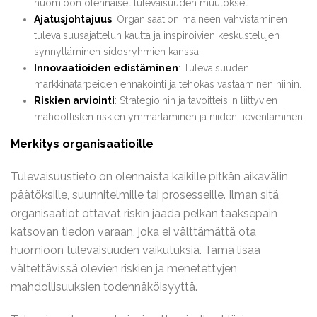
huomioon olennaiset tulevaisuuden muutokset.
Ajatusjohtajuus
: Organisaation maineen vahvistaminen
tulevaisuusajattelun kautta ja inspiroivien keskustelujen
synnyttäminen sidosryhmien kanssa.
Innovaatioiden edistäminen
: Tulevaisuuden
markkinatarpeiden ennakointi ja tehokas vastaaminen niihin.
Riskien arviointi
: Strategioihin ja tavoitteisiin liittyvien
mahdollisten riskien ymmärtäminen ja niiden lieventäminen.
Merkitys organisaatioille
Tulevaisuustieto on olennaista kaikille pitkän aikavälin
päätöksille, suunnitelmille tai prosesseille. Ilman sitä
organisaatiot ottavat riskin jäädä pelkän taaksepäin
katsovan tiedon varaan, joka ei välttämättä ota
huomioon tulevaisuuden vaikutuksia. Tämä lisää
vältettävissä olevien riskien ja menetettyjen
mahdollisuuksien todennäköisyyttä.