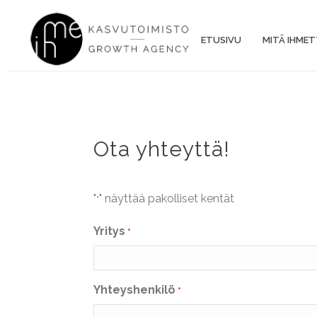
ETUSIVU
MITÄ IHMET
Ota yhteyttä!
"
" näyttää pakolliset kentät
*
Yritys
*
Yhteyshenkilö
*