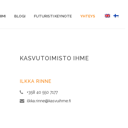
IIMI
BLOGI
FUTURISTI KEYNOTE
YHTEYS
KASVUTOIMISTO IHME
ILKKA RINNE
+358 40 550 7177
ilkka.rinne@kasvuihme.fi