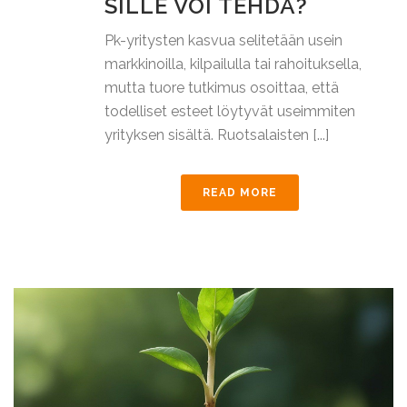
SILLE VOI TEHDÄ?
Pk-yritysten kasvua selitetään usein
markkinoilla, kilpailulla tai rahoituksella,
mutta tuore tutkimus osoittaa, että
todelliset esteet löytyvät useimmiten
yrityksen sisältä. Ruotsalaisten [...]
READ MORE