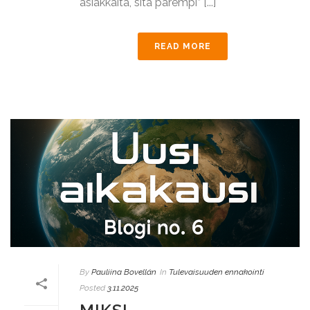
asiakkaita, sitä parempi” [...]
READ MORE
By
Pauliina Bovellán
In
Tulevaisuuden ennakointi
Posted
3.11.2025