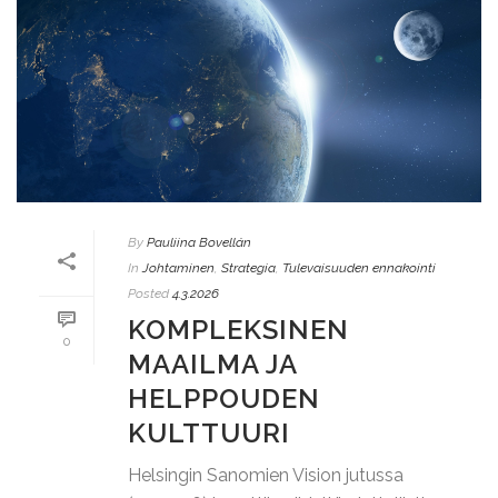
By
Pauliina Bovellán
In
Johtaminen
,
Strategia
,
Tulevaisuuden ennakointi
Posted
4.3.2026
KOMPLEKSINEN
0
MAAILMA JA
HELPPOUDEN
KULTTUURI
Helsingin Sanomien Vision jutussa