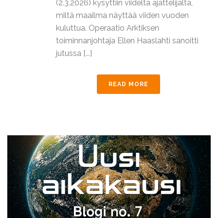
(2.3.2026) kysyttiin viideltä ajattelijalta,
miltä maailma näyttää viiden vuoden
kuluttua. Operaatio Arktiksen
toiminnanjohtaja Ellen Haaslahti sanoitti
jutussa [...]
READ MORE