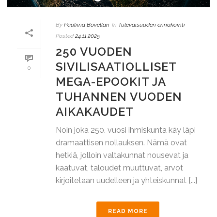
By
Pauliina Bovellán
In
Tulevaisuuden ennakointi
Posted
24.11.2025
250 VUODEN
SIVILISAATIOLLISET
0
MEGA-EPOOKIT JA
TUHANNEN VUODEN
AIKAKAUDET
Noin joka 250. vuosi ihmiskunta käy läpi
dramaattisen nollauksen. Nämä ovat
hetkiä, jolloin valtakunnat nousevat ja
kaatuvat, taloudet muuttuvat, arvot
kirjoitetaan uudelleen ja yhteiskunnat [...]
READ MORE