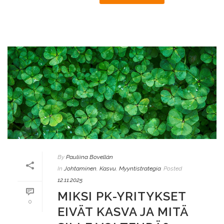
By
Pauliina Bovellán
In
Johtaminen
,
Kasvu
,
Myyntistrategia
Posted
12.11.2025
MIKSI PK-YRITYKSET
0
EIVÄT KASVA JA MITÄ