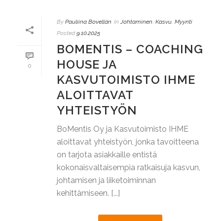
By
Pauliina Bovellán
In
Johtaminen
,
Kasvu
,
Myynti
Posted
9.10.2025
BOMENTIS – COACHING
HOUSE JA
0
KASVUTOIMISTO IHME
ALOITTAVAT
YHTEISTYÖN
BoMentis Oy ja Kasvutoimisto IHME
aloittavat yhteistyön, jonka tavoitteena
on tarjota asiakkaille entistä
kokonaisvaltaisempia ratkaisuja kasvun,
johtamisen ja liiketoiminnan
kehittämiseen. [...]