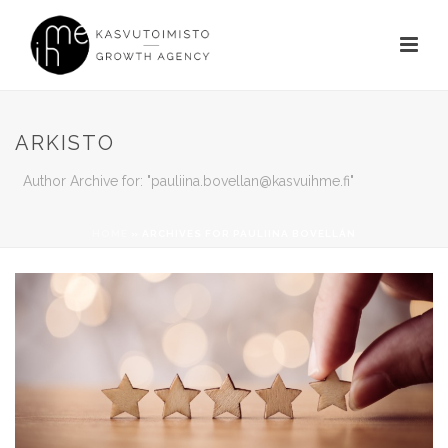
ARKISTO
Author Archive for: "
pauliina.bovellan@kasvuihme.fi
"
HOME
»
ARCHIVES FOR PAULIINA BOVELLÁN