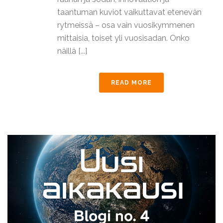
taantuman kuviot vaikuttavat etenevän
rytmeissä – osa vain vuosikymmenen
mittaisia, toiset yli vuosisadan. Onko
näillä [...]
READ MORE