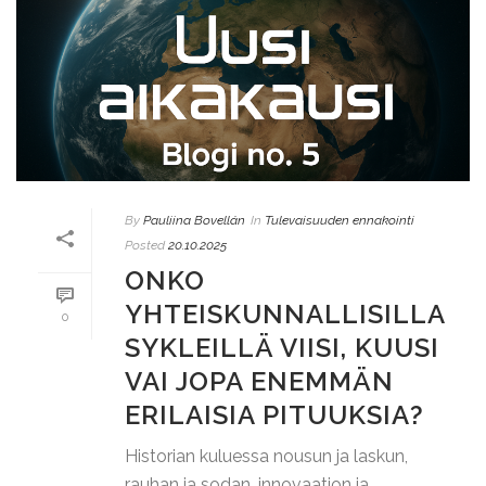
By
Pauliina Bovellán
In
Tulevaisuuden ennakointi
Posted
20.10.2025
ONKO
YHTEISKUNNALLISILLA
0
SYKLEILLÄ VIISI, KUUSI
VAI JOPA ENEMMÄN
ERILAISIA PITUUKSIA?
Historian kuluessa nousun ja laskun,
rauhan ja sodan, innovaation ja