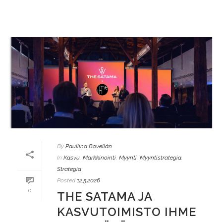
By
Pauliina Bovellán
In
Kasvu
,
Markkinointi
,
Myynti
,
Myyntistrategia
,
Strategia
Posted
12.5.2026
0
THE SATAMA JA
KASVUTOIMISTO IHME