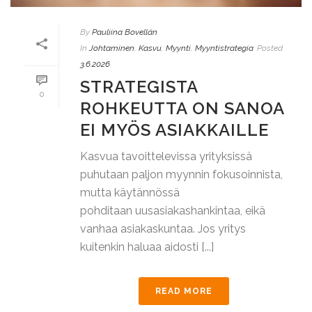
By
Pauliina Bovellán
In
Johtaminen
,
Kasvu
,
Myynti
,
Myyntistrategia
Posted
3.6.2026
STRATEGISTA
0
ROHKEUTTA ON SANOA
EI MYÖS ASIAKKAILLE
Kasvua tavoittelevissa yrityksissä
puhutaan paljon myynnin fokusoinnista,
mutta käytännössä
pohditaan uusasiakashankintaa, eikä
vanhaa asiakaskuntaa. Jos yritys
kuitenkin haluaa aidosti [...]
READ MORE