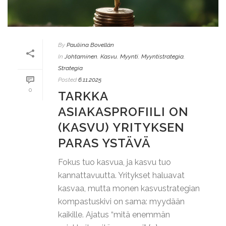
By
Pauliina Bovellán
In
Johtaminen
,
Kasvu
,
Myynti
,
Myyntistrategia
,
Strategia
Posted
6.11.2025
0
TARKKA
ASIAKASPROFIILI ON
(KASVU) YRITYKSEN
PARAS YSTÄVÄ
Fokus tuo kasvua, ja kasvu tuo
kannattavuutta. Yritykset haluavat
kasvaa, mutta monen kasvustrategian
kompastuskivi on sama: myydään
kaikille. Ajatus “mitä enemmän