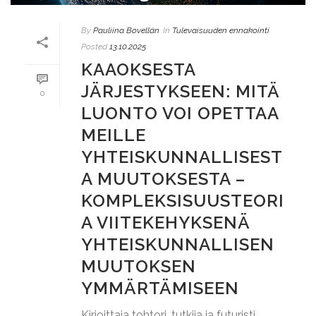
By
Pauliina Bovellán
In
Tulevaisuuden ennakointi
Posted
13.10.2025
KAAOKSESTA
JÄRJESTYKSEEN: MITÄ
0
LUONTO VOI OPETTAA
MEILLE
YHTEISKUNNALLISEST
A MUUTOKSESTA –
KOMPLEKSISUUSTEORI
A VIITEKEHYKSENÄ
YHTEISKUNNALLISEN
MUUTOKSEN
YMMÄRTÄMISEEN
Kirjoittaja tohtori, tutkija ja futuristi