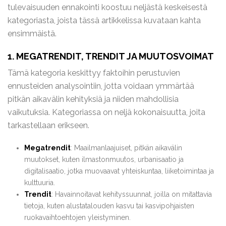
tulevaisuuden ennakointi koostuu neljästä keskeisestä
kategoriasta, joista tässä artikkelissa kuvataan kahta
ensimmäistä.
1. MEGATRENDIT, TRENDIT JA MUUTOSVOIMAT
Tämä kategoria keskittyy faktoihin perustuvien
ennusteiden analysointiin, jotta voidaan ymmärtää
pitkän aikavälin kehityksiä ja niiden mahdollisia
vaikutuksia. Kategoriassa on neljä kokonaisuutta, joita
tarkastellaan erikseen.
Megatrendit
: Maailmanlaajuiset, pitkän aikavälin
muutokset, kuten ilmastonmuutos, urbanisaatio ja
digitalisaatio, jotka muovaavat yhteiskuntaa, liiketoimintaa ja
kulttuuria.
Trendit
: Havainnoitavat kehityssuunnat, joilla on mitattavia
tietoja, kuten alustatalouden kasvu tai kasvipohjaisten
ruokavaihtoehtojen yleistyminen.