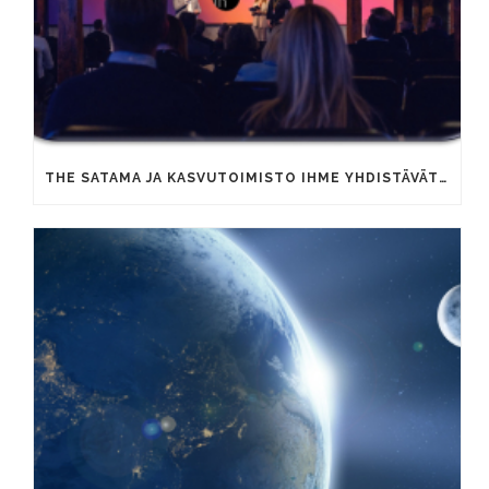
THE SATAMA JA KASVUTOIMISTO IHME YHDISTÄVÄT OSAAMISTAAN YRITYSTEN KAUPALLISEN KASVUN VAUHDITTAMISEKSI