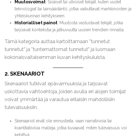
Muutosvoimat
: Sisäiset tai ulkoiset tekijät, kuten uudet
teknologiat tai lainsäädäntö, jotka vaikuttavat markkinoiden ja
yhteiskunnan kehitykseen.
Historialliset painot
: Muutosta vastustavat tekijät, jotka
tarjoavat kontekstia ja jatkuvuutta uusien trendien rinnalla.
Tämä kategoria auttaa kartoittamaan ”tunnetut
tunnetut” ja ”tuntemattomat tunnetut” ja luomaan
kokonaisvaltaisemman kuvan kehityskuluista.
2. SKENAARIOT
Skenaariot tutkivat epävarmuuksia ja tarjoavat
uskottavia vaihtoehtoja, joiden avulla eri alojen toimijat
voivat ymmärtää ja varautua erilaisiin mahdollisiin
tulevaisuuksiin.
Skenaariot eivät ole ennusteita, vaan narratiivisia tai
kvantitatiivisia malleja, jotka kuvaavat, miten tulevaisuus voi
kehittyä.