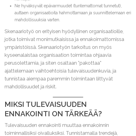
Ne hyväksyvät epävarmuudet (tuntemattomat tunnetut),
auttaen organisaatioita hahmottamaan ja suunnittelemaan eri
mahdollisuuksia varten.
Skenaariotyö on erityisen hyödyllinen organisaatioille,
jotka toimivat monimutkaisissa ja ennakoimattomissa
ympäristöissä. Skenaariotyön tarkoitus on myös
kyseenalaistaa organisaation toimintaa ohjaavia
perusolettamia, ja siten osaltaan ”pakottaa”
ajattelemaan vaihtoehtoisia tulevaisuudenkuvia, ja
tunnistaa aiempaa paremmin toimintaan liittyvät
mahdollisuudet ja riskit.
MIKSI TULEVAISUUDEN
ENNAKOINTI ON TÄRKEÄÄ?
Tulevaisuuden ennakointi muuttaa ennakoinnin
toiminnallisiksi oivalluksiksi. Tunnistamalla trendejä,