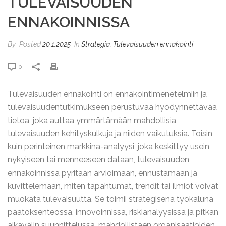
TULEVAISUUDEN
ENNAKOINNISSA
By
Posted
20.1.2025
In
Strategia
,
Tulevaisuuden ennakointi
0
Tulevaisuuden ennakointi on ennakointimenetelmiin ja
tulevaisuudentutkimukseen perustuvaa hyödynnettävää
tietoa, joka auttaa ymmärtämään mahdollisia
tulevaisuuden kehityskulkuja ja niiden vaikutuksia. Toisin
kuin perinteinen markkina-analyysi, joka keskittyy usein
nykyiseen tai menneeseen dataan, tulevaisuuden
ennakoinnissa pyritään arvioimaan, ennustamaan ja
kuvittelemaan, miten tapahtumat, trendit tai ilmiöt voivat
muokata tulevaisuutta. Se toimii strategisena työkaluna
päätöksenteossa, innovoinnissa, riskianalyysissä ja pitkän
aikavälin suunnittelussa, mahdollistaen organisaatioiden