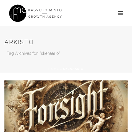
ARKISTO
Tag Archives for: "skenaario"
HOME
»
SKENAARIO