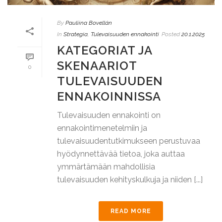
By
Pauliina Bovellán
In
Strategia
,
Tulevaisuuden ennakointi
Posted
20.1.2025
KATEGORIAT JA
SKENAARIOT
0
TULEVAISUUDEN
ENNAKOINNISSA
Tulevaisuuden ennakointi on
ennakointimenetelmiin ja
tulevaisuudentutkimukseen perustuvaa
hyödynnettävää tietoa, joka auttaa
ymmärtämään mahdollisia
tulevaisuuden kehityskulkuja ja niiden [...]
READ MORE