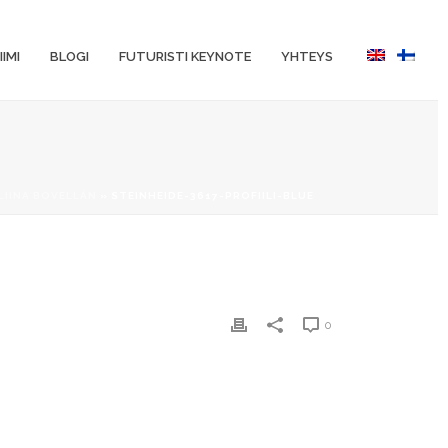
IIMI
BLOGI
FUTURISTI KEYNOTE
YHTEYS
LIINA BOVELLÁN
»
STEINHEIDE-3617-PROFIILI-BLUE
0