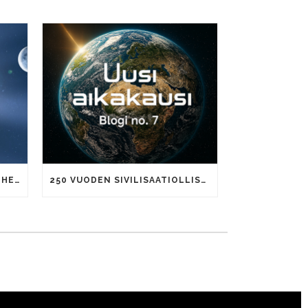
KOMPLEKSINEN MAAILMA JA HELPPOUDEN KULTTUURI
250 VUODEN SIVILISAATIOLLISET MEGA-EPOOKIT JA TUHANNEN VUODEN AIKAKAUDET