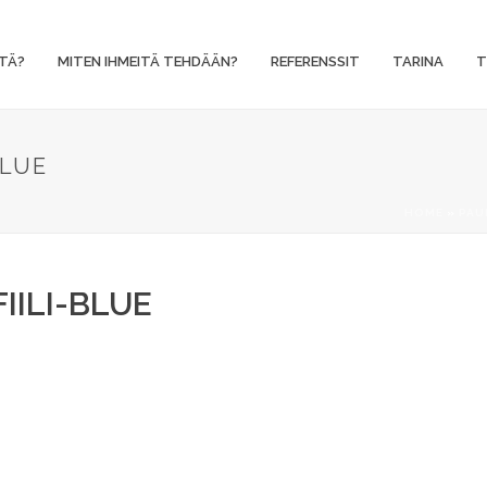
TÄ?
MITEN IHMEITÄ TEHDÄÄN?
REFERENSSIT
TARINA
T
BLUE
HOME
»
PAU
IILI-BLUE