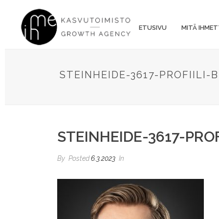
ETUSIVU
MITÄ IHMET
STEINHEIDE-3617-PROFIILI-
STEINHEIDE-3617-PROF
By
Posted
6.3.2023
In