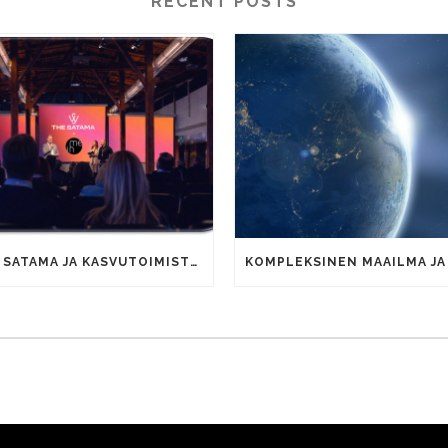
RECENT POSTS
THE SATAMA JA KASVUTOIMISTO IHME YHDISTÄVÄT OSAAMISTAAN YRITYSTEN KAUPALLISEN KASVUN VAUHDITTAMISEKSI