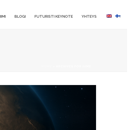
IIMI
BLOGI
FUTURISTI KEYNOTE
YHTEYS
HOME
»
ARCHIVES FOR IHME