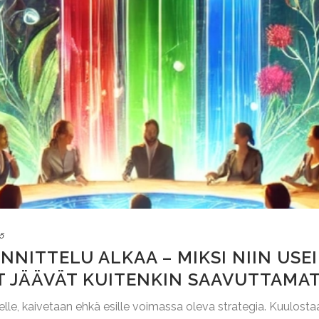
25
NNITTELU ALKAA – MIKSI NIIN USE
T JÄÄVÄT KUITENKIN SAAVUTTAMA
eelle, kaivetaan ehkä esille voimassa oleva strategia. Kuulost