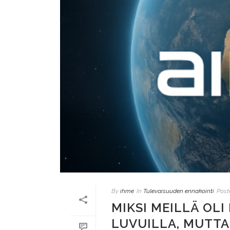
By
ihme
In
Tulevaisuuden ennakointi
Post
MIKSI MEILLÄ OLI
LUVUILLA, MUTTA