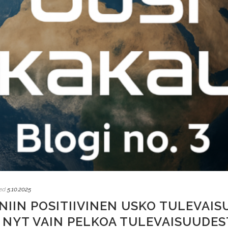
ed
5.10.2025
 NIIN POSITIIVINEN USKO TULEVAIS
 NYT VAIN PELKOA TULEVAISUUDEST