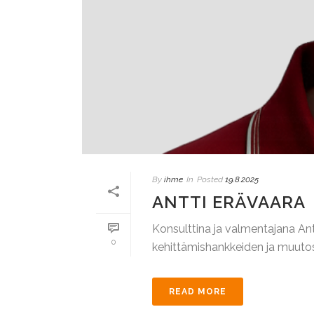
By
ihme
In
Posted
19.8.2025
ANTTI ERÄVAARA
Konsulttina ja valmentajana Ant
0
kehittämishankkeiden ja muutosti
READ MORE