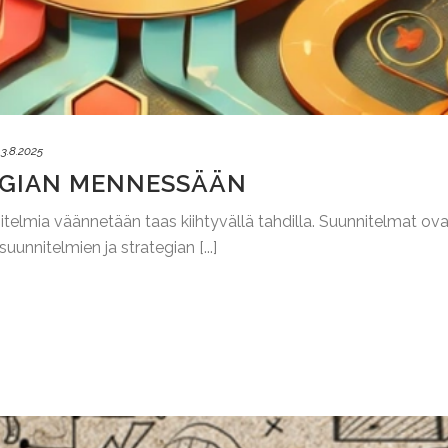
13.8.2025
TEGIAN MENNESSÄÄN
telmia väännetään taas kiihtyvällä tahdilla. Suunnitelmat ovat
uunnitelmien ja strategian [...]