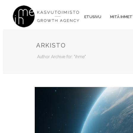
ETUSIVU
MITÄ IHMET
ARKISTO
Author Archive for: "ihme"