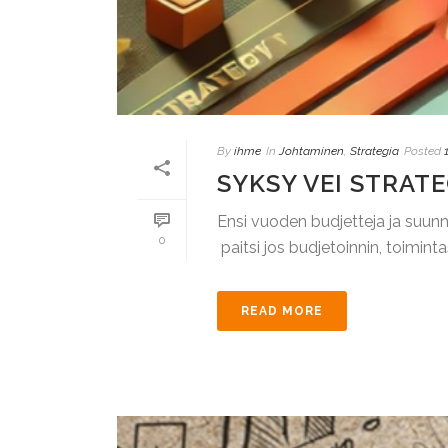
By
ihme
In
Johtaminen
,
Strategia
Posted
SYKSY VEI STRA
Ensi vuoden budjetteja ja suunni
0
paitsi jos budjetoinnin, toimintas
READ MORE