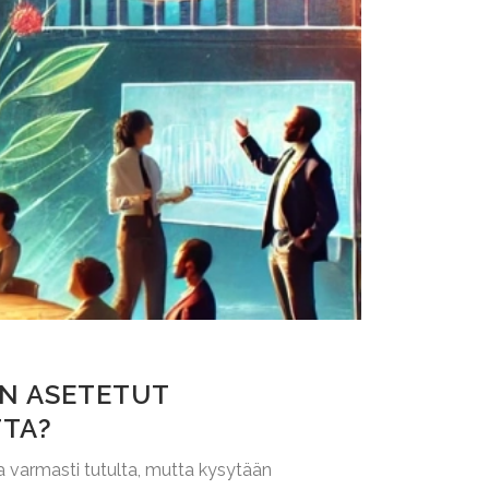
IN ASETETUT
TTA?
aa varmasti tutulta, mutta kysytään