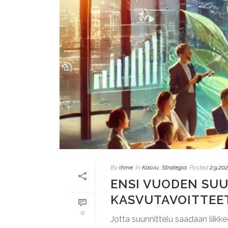
By
ihme
In
Kasvu
,
Strategia
Posted
2.9.20
ENSI VUODEN SUU
KASVUTAVOITTEE
0
Jotta suunnittelu saadaan liikk