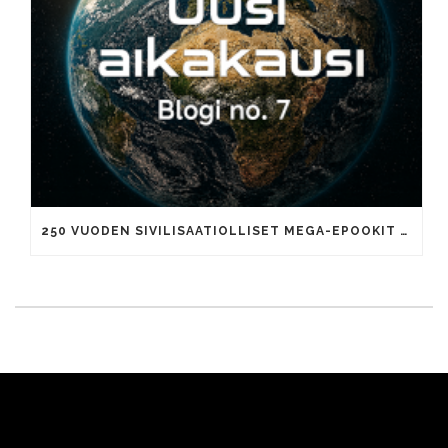
250 VUODEN SIVILISAATIOLLISET MEGA-EPOOKIT JA TUHANNEN VUODEN AIKAKAUDET