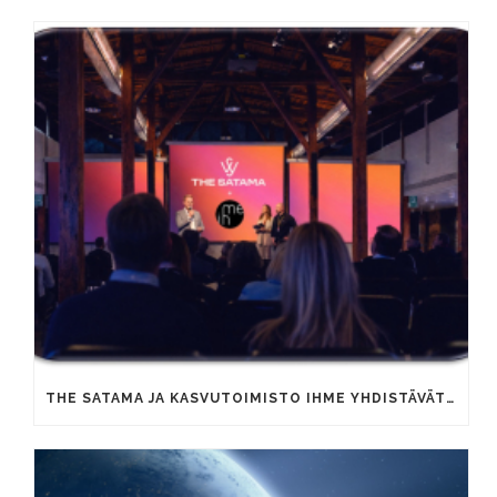
THE SATAMA JA KASVUTOIMISTO IHME YHDISTÄVÄT OSAAMISTAAN YRITYSTEN KAUPALLISEN KASVUN VAUHDITTAMISEKSI