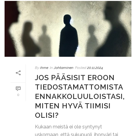
By
ihme
In
Johtaminen
Posted
20.11.2024
JOS PÄÄSISIT EROON
TIEDOSTAMATTOMISTA
ENNAKKOLUULOISTASI,
0
MITEN HYVÄ TIIMISI
OLISI?
Kukaan meistä ei ole syntynyt
uskomaan, että sukupuoli, ihonväri tai