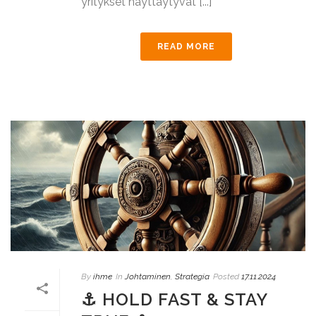
yritykset näyttäytyvät [...]
READ MORE
By
ihme
In
Johtaminen
,
Strategia
Posted
17.11.2024
⚓ HOLD FAST & STAY