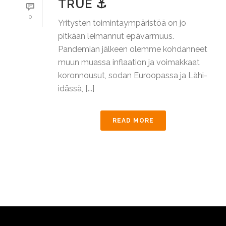
TRUE ⚓
0
Yritysten toimintaympäristöä on jo
pitkään leimannut epävarmuus.
Pandemian jälkeen olemme kohdanneet
muun muassa inflaation ja voimakkaat
koronnousut, sodan Euroopassa ja Lähi-
idässä, [...]
READ MORE