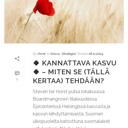
By
ihme
In
Kasvu
,
Strategia
Posted
18.11.2024
🍀 KANNATTAVA KASVU
🍀 – MITEN SE (TÄLLÄ
KERTAA) TEHDÄÄN?
0
Steven ter Horst puhui lokakuussa
Boardmangrown tilaisuudessa
Epicenterissä Helsingissä kasvusta ja
kasvun kiihdyttämisestä. Suomen
ulkopuolelta katsottuna suomalaiset