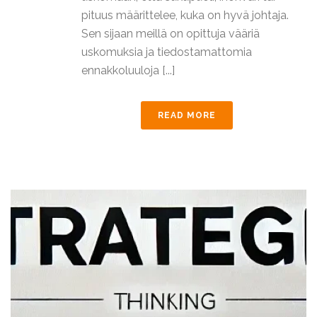
pituus määrittelee, kuka on hyvä johtaja.
Sen sijaan meillä on opittuja vääriä
uskomuksia ja tiedostamattomia
ennakkoluuloja [...]
READ MORE