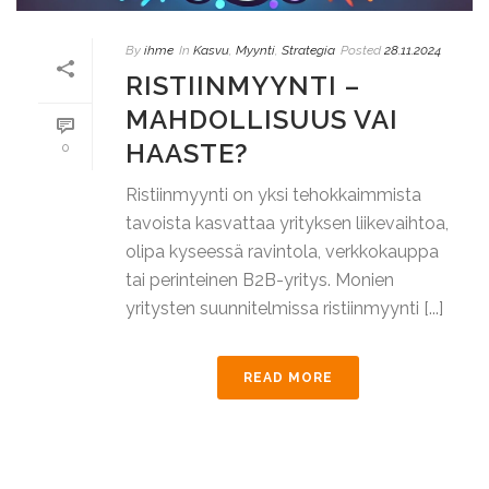
By
ihme
In
Kasvu
,
Myynti
,
Strategia
Posted
28.11.2024
RISTIINMYYNTI –
MAHDOLLISUUS VAI
HAASTE?
0
Ristiinmyynti on yksi tehokkaimmista
tavoista kasvattaa yrityksen liikevaihtoa,
olipa kyseessä ravintola, verkkokauppa
tai perinteinen B2B-yritys. Monien
yritysten suunnitelmissa ristiinmyynti [...]
READ MORE