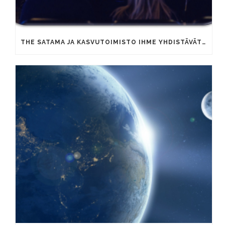
THE SATAMA JA KASVUTOIMISTO IHME YHDISTÄVÄT OSAAMISTAAN YRITYSTEN KAUPALLISEN KASVUN VAUHDITTAMISEKSI