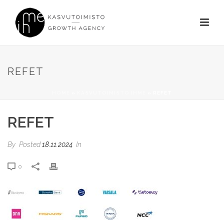
REFET
HOME
»
KASVUTOIMISTO IHME
»
REFET
REFET
By
Posted
18.11.2024
In
0