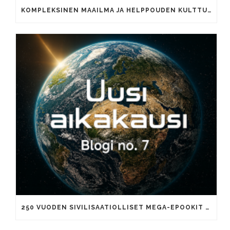
KOMPLEKSINEN MAAILMA JA HELPPOUDEN KULTTUURI
250 VUODEN SIVILISAATIOLLISET MEGA-EPOOKIT JA TUHANNEN VUODEN AIKAKAUDET