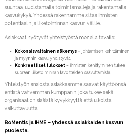
suuntaa, uudistamalla toimintamalleja ja rakentamalla
kasvukykyä. Yhdessä rakennamme siltaa ihmisten
potentiaalin ja liiketoiminnan kasvun välille.
Asiakkaat hyötyvät yhteistyöstä monella tavalla:
Kokonaisvaltainen näkemys
– johtamisen kehittäminen
ja myynnin kasvu yhdistyvät.
Konkreettiset tulokset
– ihmisten kehittyminen tukee
suoraan liiketoiminnan tavoitteiden saavuttamista.
Yhteistyön ansiosta asiakkaamme saavat käyttöönsä
entistä vahvemman kumppanin, joka tukee sekä
organisaation sisäistä kyvykkyyttä että ulkoista
vaikuttavuutta.
BoMentis ja IHME – yhdessä asiakkaiden kasvun
puolesta.