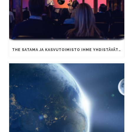
THE SATAMA JA KASVUTOIMISTO IHME YHDISTÄVÄT OSAAMISTAAN YRITYSTEN KAUPALLISEN KASVUN VAUHDITTAMISEKSI