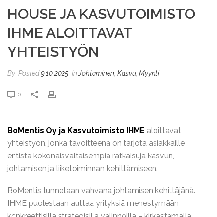
HOUSE JA KASVUTOIMISTO
IHME ALOITTAVAT
YHTEISTYÖN
By
Posted
9.10.2025
In
Johtaminen
,
Kasvu
,
Myynti
0
BoMentis Oy ja Kasvutoimisto IHME
aloittavat
yhteistyön, jonka tavoitteena on tarjota asiakkaille
entistä kokonaisvaltaisempia ratkaisuja kasvun,
johtamisen ja liiketoiminnan kehittämiseen.
BoMentis tunnetaan vahvana johtamisen kehittäjänä.
IHME puolestaan auttaa yrityksiä menestymään
konkreettisilla strategisilla valinnoilla – kirkastamalla