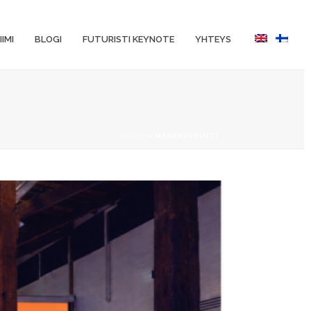
IIMI
BLOGI
FUTURISTI KEYNOTE
YHTEYS
HOME
»
MARKKINOINTI