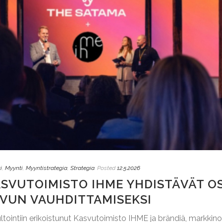
i
,
Myynti
,
Myyntistrategia
,
Strategia
Posted
12.5.2026
ASVUTOIMISTO IHME YHDISTÄVÄT O
VUN VAUHDITTAMISEKSI
ltointiin erikoistunut Kasvutoimisto IHME ja brändiä, markkin