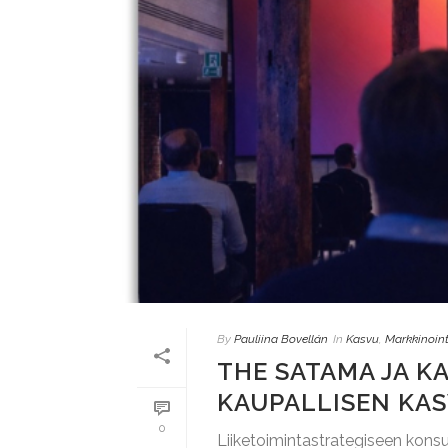
By
Pauliina Bovellán
In
Kasvu
,
Markkinoint
THE SATAMA JA K
KAUPALLISEN KAS
0
Liiketoimintastrategiseen konsu