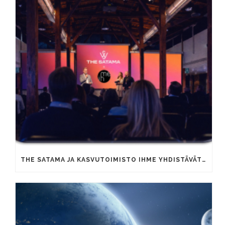
THE SATAMA JA KASVUTOIMISTO IHME YHDISTÄVÄT OSAAMISTAAN YRITYSTEN KAUPALLISEN KASVUN VAUHDITTAMISEKSI