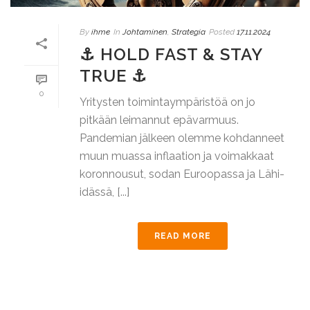
By
ihme
In
Johtaminen
,
Strategia
Posted
17.11.2024
⚓ HOLD FAST & STAY
TRUE ⚓
0
Yritysten toimintaympäristöä on jo
pitkään leimannut epävarmuus.
Pandemian jälkeen olemme kohdanneet
muun muassa inflaation ja voimakkaat
koronnousut, sodan Euroopassa ja Lähi-
idässä, [...]
READ MORE