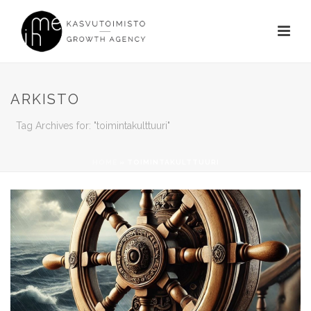
ARKISTO
Tag Archives for: "toimintakulttuuri"
HOME
»
TOIMINTAKULTTUURI