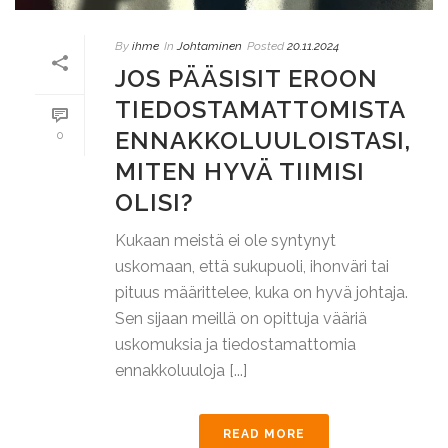
By
ihme
In
Johtaminen
Posted
20.11.2024
JOS PÄÄSISIT EROON
TIEDOSTAMATTOMISTA
ENNAKKOLUULOISTASI,
0
MITEN HYVÄ TIIMISI
OLISI?
Kukaan meistä ei ole syntynyt
uskomaan, että sukupuoli, ihonväri tai
pituus määrittelee, kuka on hyvä johtaja.
Sen sijaan meillä on opittuja vääriä
uskomuksia ja tiedostamattomia
ennakkoluuloja [...]
READ MORE