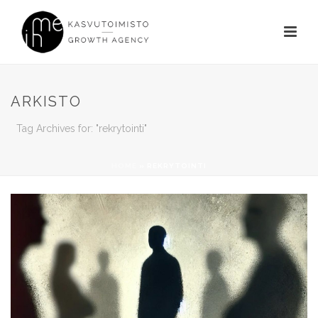
ARKISTO
Tag Archives for: "rekrytointi"
HOME
»
REKRYTOINTI