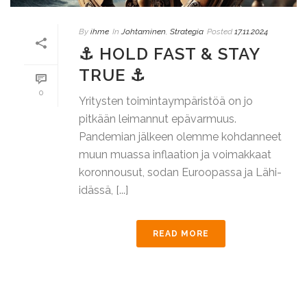
By
ihme
In
Johtaminen
,
Strategia
Posted
17.11.2024
⚓ HOLD FAST & STAY
TRUE ⚓
0
Yritysten toimintaympäristöä on jo
pitkään leimannut epävarmuus.
Pandemian jälkeen olemme kohdanneet
muun muassa inflaation ja voimakkaat
koronnousut, sodan Euroopassa ja Lähi-
idässä, [...]
READ MORE