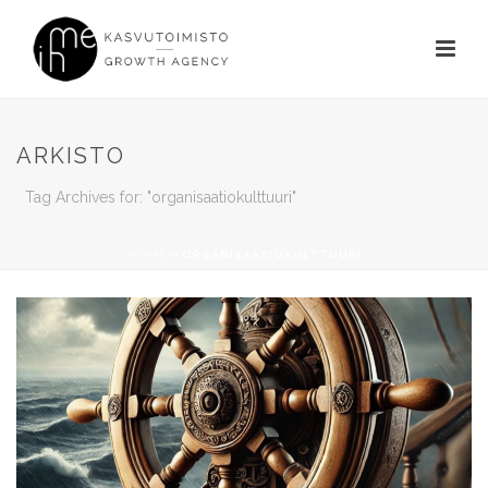
ARKISTO
Tag Archives for: "organisaatiokulttuuri"
HOME
»
ORGANISAATIOKULTTUURI