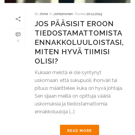
By
ihme
In
Johtaminen
Posted
20.11.2024
JOS PÄÄSISIT EROON
TIEDOSTAMATTOMISTA
ENNAKKOLUULOISTASI,
0
MITEN HYVÄ TIIMISI
OLISI?
Kukaan meistä ei ole syntynyt
uskomaan, että sukupuoli, ihonväri tai
pituus määrittelee, kuka on hyvä johtaja.
Sen sijaan meillä on opittuja vääriä
uskomuksia ja tiedostamattomia
ennakkoluuloja [...]
READ MORE