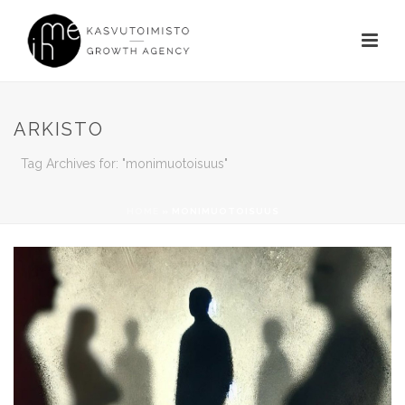
ARKISTO
Tag Archives for: "monimuotoisuus"
HOME
»
MONIMUOTOISUUS