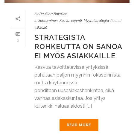
By
Pauliina Bovellán
In
Johtaminen
,
Kasvu
,
Myynti
,
Myyntistrategia
Posted
3.6.2026
STRATEGISTA
0
ROHKEUTTA ON SANOA
EI MYÖS ASIAKKAILLE
Kasvua tavoittelevissa yrityksissä
puhutaan paljon myynnin fokusoinnista,
mutta käytännössä
pohditaan uusasiakashankintaa, eikä
vanhaa asiakaskuntaa. Jos yritys
kuitenkin haluaa aidosti [...]
READ MORE