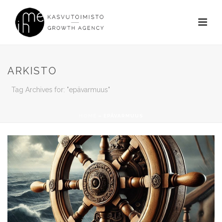
ARKISTO
Tag Archives for: "epävarmuus"
HOME
»
EPÄVARMUUS