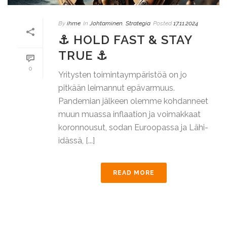
By
ihme
In
Johtaminen
,
Strategia
Posted
17.11.2024
⚓ HOLD FAST & STAY
TRUE ⚓
0
Yritysten toimintaympäristöä on jo
pitkään leimannut epävarmuus.
Pandemian jälkeen olemme kohdanneet
muun muassa inflaation ja voimakkaat
koronnousut, sodan Euroopassa ja Lähi-
idässä, [...]
READ MORE