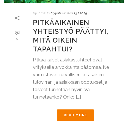
By
ihme
In
Myynti
Posted
13.2.2025
PITKÄAIKAINEN
YHTEISTYÖ PÄÄTTYI,
MITÄ OIKEIN
0
TAPAHTUI?
Pitkäaikaiset asiakassuhteet ovat
yritykselle arvokkainta pääomaa. Ne
varmistavat turvallisen ja tasaisen
tulovirran, ja asiakkaan odotukset ja
toiveet tunnetaan hyvin. Vai
tunnetaanko? Onko [...]
READ MORE