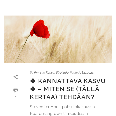
By
ihme
In
Kasvu
,
Strategia
Posted
18.11.2024
🍀 KANNATTAVA KASVU
🍀 – MITEN SE (TÄLLÄ
KERTAA) TEHDÄÄN?
0
Steven ter Horst puhui lokakuussa
Boardmangrown tilaisuudessa