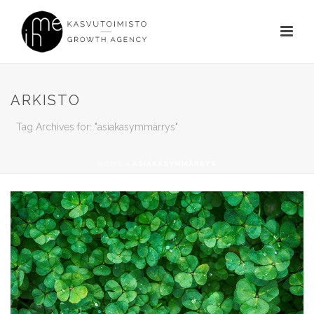
ARKISTO
Tag Archives for: "asiakasymmärrys"
HOME
»
ASIAKASYMMÄRRYS