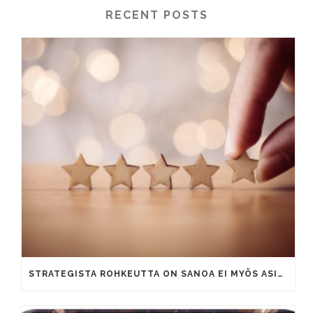
RECENT POSTS
STRATEGISTA ROHKEUTTA ON SANOA EI MYÖS ASIAKKAILLE