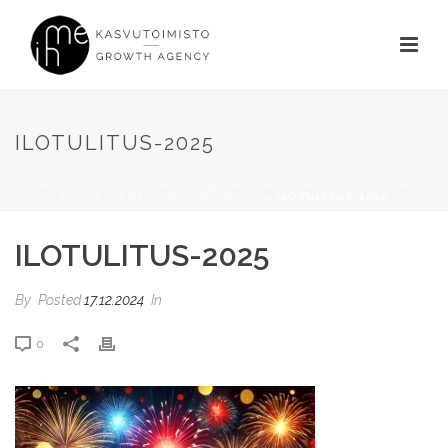
ILOTULITUS-2025
HOME
»
VUOSI 2025 LÄHTI KÄYNTIIN! ONKO SINULLE SELVÄÄ, MITÄ
FOKUSOIT HETI ENSIMMÄISEKSI?
»
ILOTULITUS-2025
ILOTULITUS-2025
By
Posted
17.12.2024
In
0