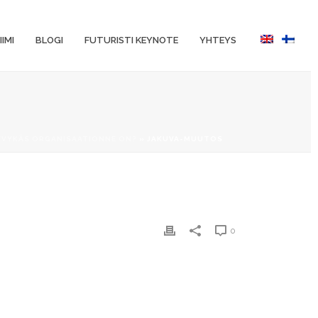
IIMI
BLOGI
FUTURISTI KEYNOTE
YHTEYS
YVYKÄS ORGANISAATIONNE ON?
»
JAKUVA-MUUTOS
0