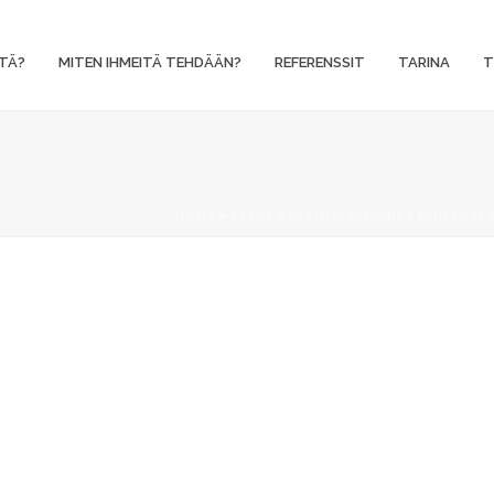
TÄ?
MITEN IHMEITÄ TEHDÄÄN?
REFERENSSIT
TARINA
T
HOME
»
KÄTTÄ SYDÄMELLE: KUINKA MUUTOSK