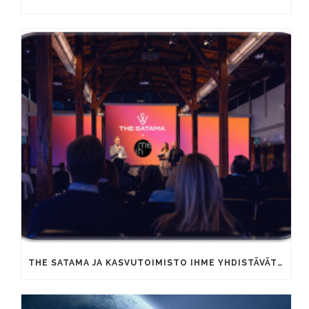
THE SATAMA JA KASVUTOIMISTO IHME YHDISTÄVÄT OSAAMISTAAN YRITYSTEN KAUPALLISEN KASVUN VAUHDITTAMISEKSI