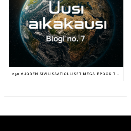
250 VUODEN SIVILISAATIOLLISET MEGA-EPOOKIT JA TUHANNEN VUODEN AIKAKAUDET