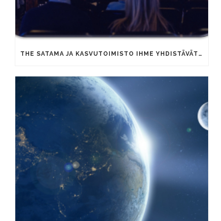
THE SATAMA JA KASVUTOIMISTO IHME YHDISTÄVÄT OSAAMISTAAN YRITYSTEN KAUPALLISEN KASVUN VAUHDITTAMISEKSI