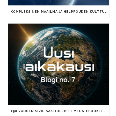
KOMPLEKSINEN MAAILMA JA HELPPOUDEN KULTTUURI
250 VUODEN SIVILISAATIOLLISET MEGA-EPOOKIT JA TUHANNEN VUODEN AIKAKAUDET