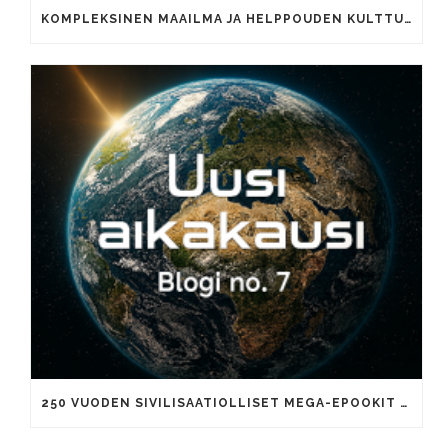
KOMPLEKSINEN MAAILMA JA HELPPOUDEN KULTTUURI
250 VUODEN SIVILISAATIOLLISET MEGA-EPOOKIT JA TUHANNEN VUODEN AIKAKAUDET