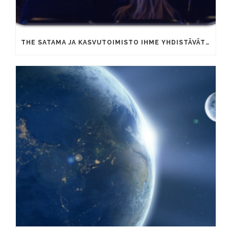
THE SATAMA JA KASVUTOIMISTO IHME YHDISTÄVÄT OSAAMISTAAN YRITYSTEN KAUPALLISEN KASVUN VAUHDITTAMISEKSI