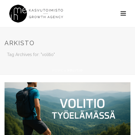
ARKISTO
Tag Archives for: "volitio"
HOME
»
VOLITIO