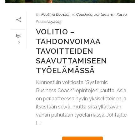
By
Pauliina Bovellán
In
Coaching
,
Johtaminen
,
Kasvu
Posted
2.5.2025
VOLITIO –
TAHDONVOIMAA
0
TAVOITTEIDEN
SAAVUTTAMISEEN
TYÖELÄMÄSSÄ
Kiinnostuin volitiosta ”Systemic
Business Coach”-opintojeni kautta. Asia
on periaatteessa hyvin yksiselitteinen ja
itsestään selvä, mutta siitä yllättävän
vähän puhutaan työelämässä. Johtajille
[...]