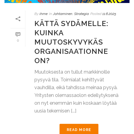
By
ihme
In
Johtaminen
,
Strategia
Posted
11.6.2025
KÄTTÄ SYDÄMELLE:
KUINKA
MUUTOSKYVYKÄS
0
ORGANISAATIONNE
ON?
Muutoksesta on tullut markkinoille
pysyvä tila. Toimialat kehittyvät
vauhdilla, eikä tahdissa meinaa pysyä.
Yritysten olemassaolon edellytyksenä
on nyt enemmän kuin koskaan löytää
uusia tekemisen [...]
READ MORE