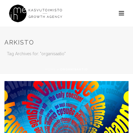
ARKISTO
Tag Archives for: "organisaatio"
HOME
»
ORGANISAATIO