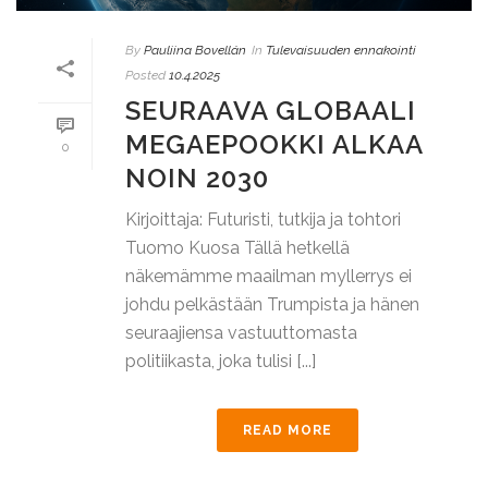
By
Pauliina Bovellán
In
Tulevaisuuden ennakointi
Posted
10.4.2025
SEURAAVA GLOBAALI
MEGAEPOOKKI ALKAA
0
NOIN 2030
Kirjoittaja: Futuristi, tutkija ja tohtori
Tuomo Kuosa Tällä hetkellä
näkemämme maailman myllerrys ei
johdu pelkästään Trumpista ja hänen
seuraajiensa vastuuttomasta
politiikasta, joka tulisi [...]
READ MORE