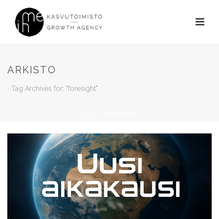
ARKISTO
Tag Archives for: "foresight"
HOME
»
FORESIGHT