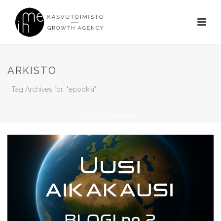
ARKISTO
Tag Archives for: "epookki"
HOME
»
EPOOKKI