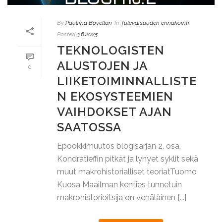
By
Pauliina Bovellán
In
Tulevaisuuden ennakointi
Posted
3.6.2025
TEKNOLOGISTEN
ALUSTOJEN JA
0
LIIKETOIMINNALLISTE
N EKOSYSTEEMIEN
VAIHDOKSET AJAN
SAATOSSA
Epookkimuutos blogisarjan 2. osa.
Kondratieffin pitkät ja lyhyet syklit sekä
muut makrohistorialliset teoriatTuomo
Kuosa Maailman kenties tunnetuin
makrohistorioitsija on venäläinen [...]