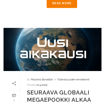
READ MORE
By
Pauliina Bovellán
In
Tulevaisuuden ennakointi
Posted
10.4.2025
SEURAAVA GLOBAALI
MEGAEPOOKKI ALKAA
0