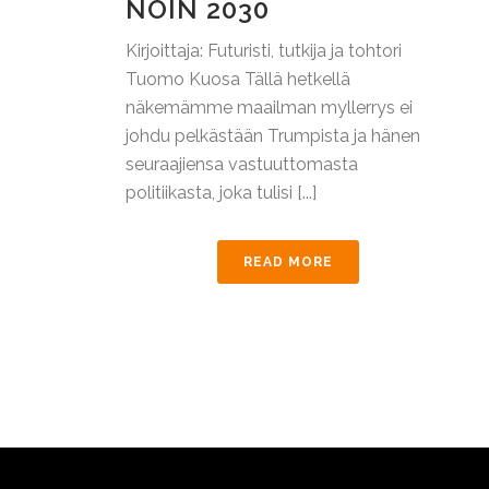
NOIN 2030
Kirjoittaja: Futuristi, tutkija ja tohtori
Tuomo Kuosa Tällä hetkellä
näkemämme maailman myllerrys ei
johdu pelkästään Trumpista ja hänen
seuraajiensa vastuuttomasta
politiikasta, joka tulisi [...]
READ MORE