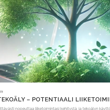
025
TEKOÄLY – POTENTIAALI LIIKETOI
ttävästi nopeuttaa liiketoimintasi kehitystä, ja tekoälyn käyttö