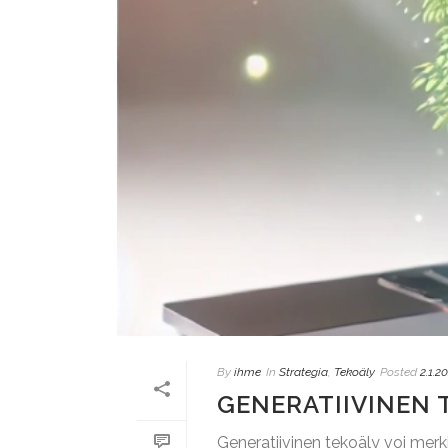
By
ihme
In
Strategia
,
Tekoäly
Posted
2.1.2
GENERATIIVINEN 
Generatiivinen tekoäly voi merki