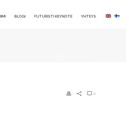
IIMI
BLOGI
FUTURISTI KEYNOTE
YHTEYS
E
»
KASVUTOIMISTO IHME
»
TAUSTAKUVA-PORTAAT
0