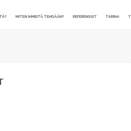
TÄ?
MITEN IHMEITÄ TEHDÄÄN?
REFERENSSIT
TARINA
T
HOM
T