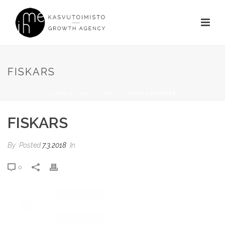
FISKARS
HOME
»
KASVUTOIMISTO IHME
»
FISKARS
FISKARS
By
Posted
7.3.2018
In
0