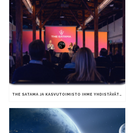
THE SATAMA JA KASVUTOIMISTO IHME YHDISTÄVÄT OSAAMISTAAN YRITYSTEN KAUPALLISEN KASVUN VAUHDITTAMISEKSI